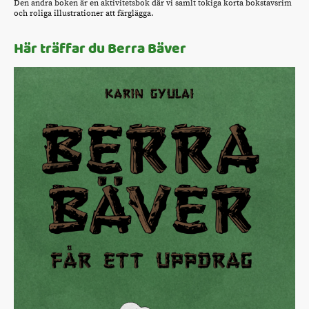
Den andra boken är en aktivitetsbok där vi samlt tokiga korta bokstavsrim
och roliga illustrationer att färglägga.
Här träffar du Berra Bäver