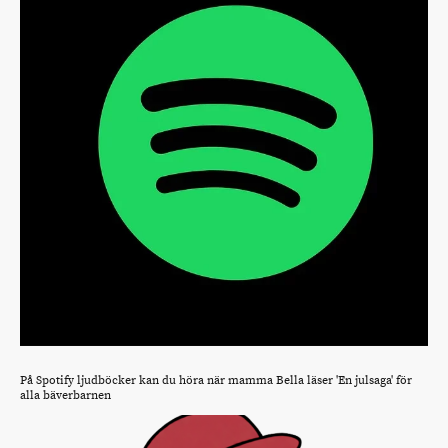
På Spotify ljudböcker kan du höra när mamma Bella läser 'En julsaga' för
alla bäverbarnen