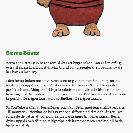
Berra Bäver
Berra är en strävsam bäver som älskar att bygga saker. Han är lite otålig
och vill gärna få allt gjort direkt. Om någon presenterar ett problem – då
har han en lösning.
I den första boken möter vi Berra som ung vuxen, när han tar sig an sitt
första stora uppdrag. Inget får stå i vägen för hans mål – att bygga det
perfekta huset. Många märkliga karaktärer och oväntade hinder kantar
hans väg mot drömmen – men han ger inte upp. Fast han lär sig att det som
är perfekt för någon kan vara oanvändbart för någon annan.
På YouTube träffar vi Berra Bäver som familjefar med fem små bäverbarn.
Tillsammans utforskar de bokstäver och siffror med rim och sånger. Det
roligaste de vet är att göra om kända barnsånger till bäversånger. Berra
dyker upp då och då med tokiga tips och kommentarer. Det kan bli både
hjälp och stjälp.